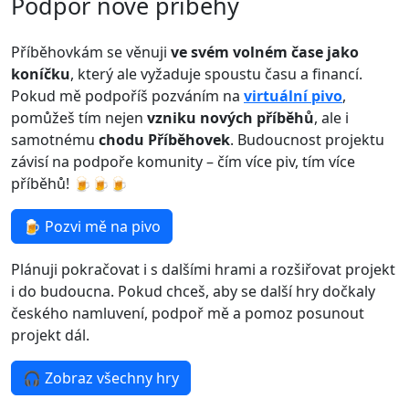
Podpoř nové příběhy
Příběhovkám se věnuji
ve svém volném čase jako
koníčku
, který ale vyžaduje spoustu času a financí.
Pokud mě podpoříš pozváním na
virtuální pivo
,
pomůžeš tím nejen
vzniku nových příběhů
, ale i
samotnému
chodu Příběhovek
. Budoucnost projektu
závisí na podpoře komunity – čím více piv, tím více
příběhů! 🍺🍺🍺
🍺 Pozvi mě na pivo
Plánuji pokračovat i s dalšími hrami a rozšiřovat projekt
i do budoucna. Pokud chceš, aby se další hry dočkaly
českého namluvení, podpoř mě a pomoz posunout
projekt dál.
🎧 Zobraz všechny hry