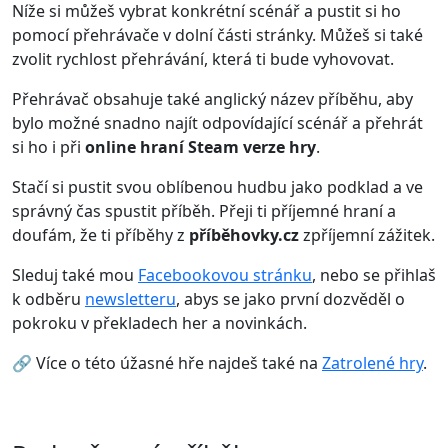
Níže si můžeš vybrat konkrétní scénář a pustit si ho
pomocí přehrávače v dolní části stránky. Můžeš si také
zvolit rychlost přehrávání, která ti bude vyhovovat.
Přehrávač obsahuje také anglický název příběhu, aby
bylo možné snadno najít odpovídající scénář a přehrát
si ho i při
online hraní Steam verze hry
.
Stačí si pustit svou oblíbenou hudbu jako podklad a ve
správný čas spustit příběh. Přeji ti příjemné hraní a
doufám, že ti příběhy z
příběhovky.cz
zpříjemní zážitek.
Sleduj také mou
Facebookovou stránku
, nebo se přihlaš
k odběru
newsletteru
, abys se jako první dozvěděl o
pokroku v překladech her a novinkách.
🔗 Více o této úžasné hře najdeš také na
Zatrolené hry
.